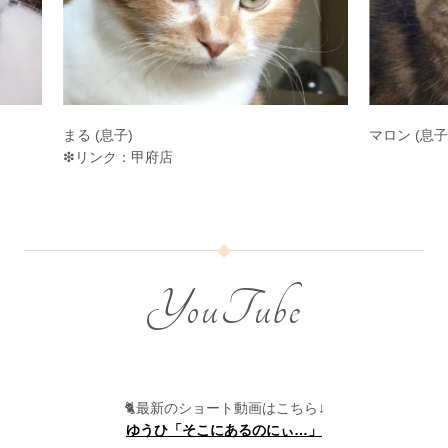
まる (息子)
マロン (息子
❇︎リンク：甲府店
YouTube
🐈最新のショート動画はこちら↓
ゆうひ「そこにあるのにぃ…」